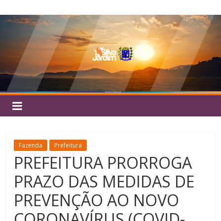
Pular
Silva
para
o
Jardim
conteúdo
Fazenda
Prefeitura
PREFEITURA PRORROGA
PRAZO DAS MEDIDAS DE
PREVENÇÃO AO NOVO
CORONAVÍRUS (COVID-