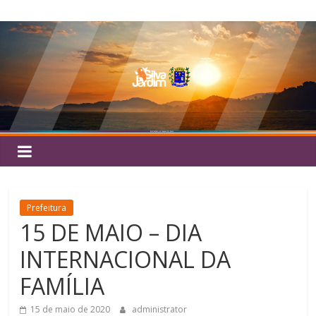
Pular
Silva
para
o
Jardim
conteúdo
Prefeitura
15 DE MAIO – DIA
INTERNACIONAL DA
FAMÍLIA
15 de maio de 2020
administrator