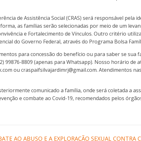
rência de Assistência Social (CRAS) será responsável pela i
ta forma, as famílias serão selecionadas por meio de um lev
ivência e Fortalecimento de Vínculos. Outro critério utiliza
encial do Governo Federal, através do Programa Bolsa Famíl
entos para concessão do benefício ou para saber se sua fam
22) 99876-8809 (apenas para Whatsapp). Nosso horário de a
.com ou craspaifsilvajardimrj@gmail.com. Atendimentos na
osteriormente comunicado a família, onde será coletada a 
revenção e combate ao Covid-19, recomendados pelos órgãos
BATE AO ABUSO E A EXPLORAÇÃO SEXUAL CONTRA 