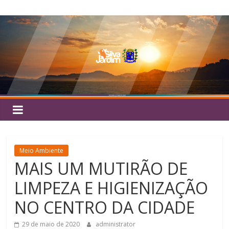
Pular
Silva
para
o
Jardim
conteúdo
Meio Ambiente
MAIS UM MUTIRÃO DE
LIMPEZA E HIGIENIZAÇÃO
NO CENTRO DA CIDADE
29 de maio de 2020
administrator