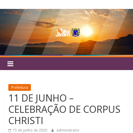
Pular
Silva
para
o
Jardim
conteúdo
Prefeitura
11 DE JUNHO –
CELEBRAÇÃO DE CORPUS
CHRISTI
15 de junho de 2020
administrator