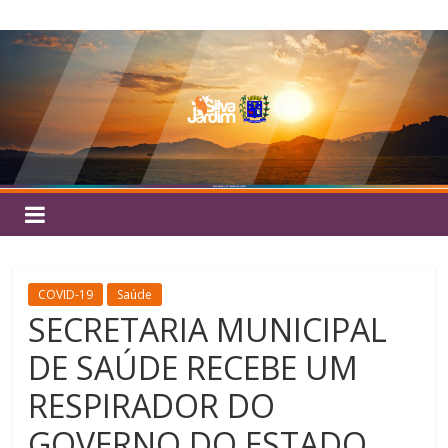
Pular
Silva
para
o
Jardim
conteúdo
COVID-19
Saúde
SECRETARIA MUNICIPAL
DE SAÚDE RECEBE UM
RESPIRADOR DO
GOVERNO DO ESTADO