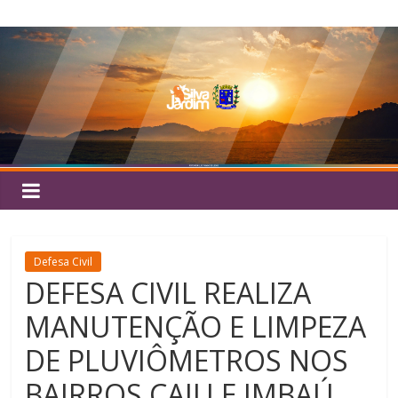
Pular
Silva
para
o
Jardim
conteúdo
Defesa Civil
DEFESA CIVIL REALIZA
MANUTENÇÃO E LIMPEZA
DE PLUVIÔMETROS NOS
BAIRROS CAJU E IMBAÚ