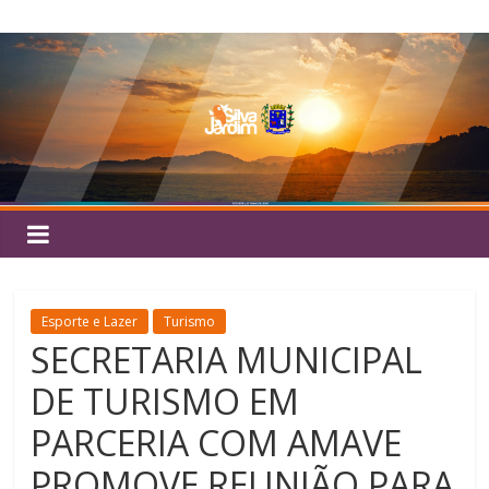
Pular
Silva
para
o
Jardim
conteúdo
Esporte e Lazer
Turismo
SECRETARIA MUNICIPAL
DE TURISMO EM
PARCERIA COM AMAVE
PROMOVE REUNIÃO PARA