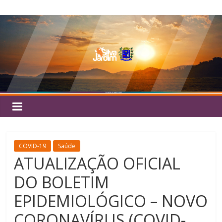
Pular
Silva
para
o
Jardim
conteúdo
COVID-19
Saúde
ATUALIZAÇÃO OFICIAL
DO BOLETIM
EPIDEMIOLÓGICO – NOVO
CORONAVÍRUS (COVID-