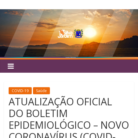
Pular
Silva
para
o
Jardim
conteúdo
COVID-19
Saúde
ATUALIZAÇÃO OFICIAL
DO BOLETIM
EPIDEMIOLÓGICO – NOVO
CORONAVÍRUS (COVID-