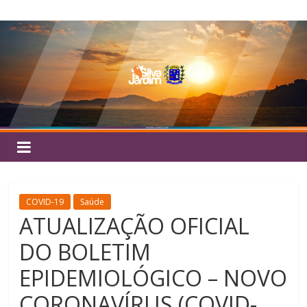
Pular
Silva
para
o
Jardim
conteúdo
COVID-19
Saúde
ATUALIZAÇÃO OFICIAL
DO BOLETIM
EPIDEMIOLÓGICO – NOVO
CORONAVÍRUS (COVID-