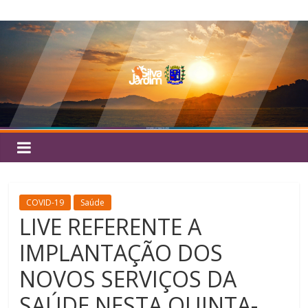
Pular
Silva
para
o
Jardim
conteúdo
COVID-19
Saúde
LIVE REFERENTE A
IMPLANTAÇÃO DOS
NOVOS SERVIÇOS DA
SAÚDE NESTA QUINTA-