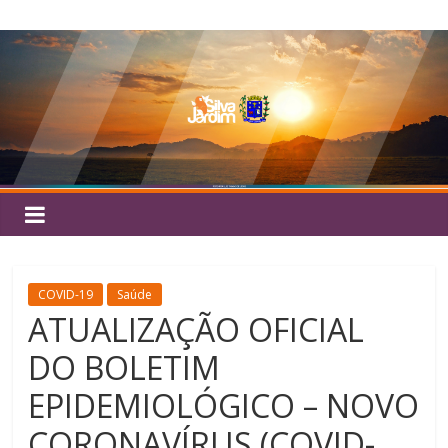
Pular
Silva
para
o
Jardim
conteúdo
COVID-19
Saúde
ATUALIZAÇÃO OFICIAL
DO BOLETIM
EPIDEMIOLÓGICO – NOVO
CORONAVÍRUS (COVID-