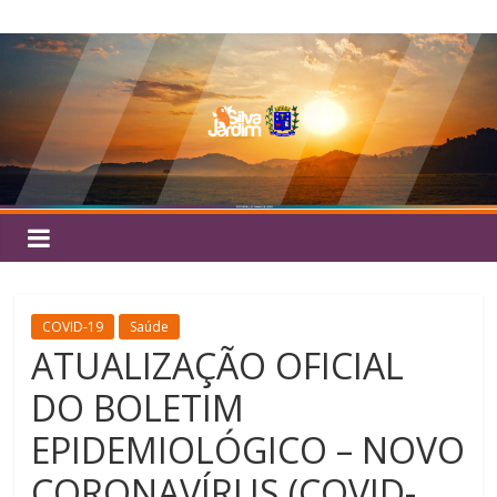
Pular
Silva
para
o
Jardim
conteúdo
COVID-19
Saúde
ATUALIZAÇÃO OFICIAL
DO BOLETIM
EPIDEMIOLÓGICO – NOVO
CORONAVÍRUS (COVID-