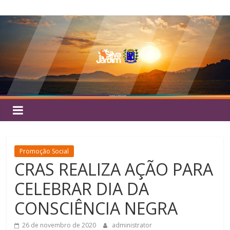
Pular
Silva
para
o
Jardim
conteúdo
Promoção Social
CRAS REALIZA AÇÃO PARA
CELEBRAR DIA DA
CONSCIÊNCIA NEGRA
26 de novembro de 2020
administrator