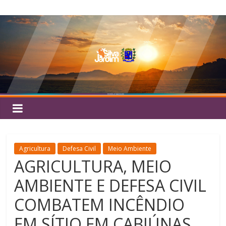
Pular
Silva
para
o
Jardim
conteúdo
Agricultura
Defesa Civil
Meio Ambiente
AGRICULTURA, MEIO
AMBIENTE E DEFESA CIVIL
COMBATEM INCÊNDIO
EM SÍTIO EM CABIÚNAS