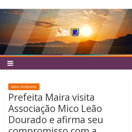
Pular
Silva
para
o
Jardim
conteúdo
Meio Ambiente
Prefeita Maira visita
Associação Mico Leão
Dourado e afirma seu
compromisso com a