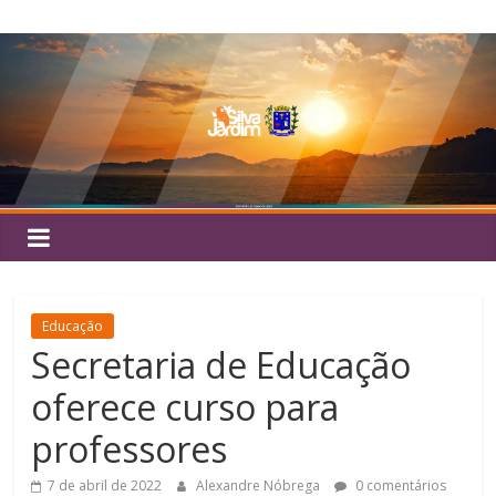
Pular
Silva
para
o
Jardim
conteúdo
Educação
Secretaria de Educação
oferece curso para
professores
7 de abril de 2022
Alexandre Nóbrega
0 comentários