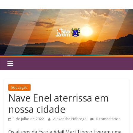
Pular
Silva
para
o
Jardim
conteúdo
Educação
Nave Enel aterrissa em
nossa cidade
1 de julho de 2022
Alexandre Nóbrega
0 comentários
Os alunos da Escola Adail Mari Tinoco tiveram uma