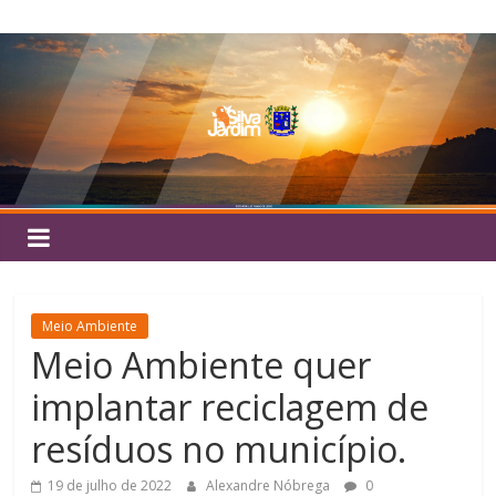
Pular
Silva
para
o
Jardim
conteúdo
Meio Ambiente
Meio Ambiente quer
implantar reciclagem de
resíduos no município.
19 de julho de 2022
Alexandre Nóbrega
0