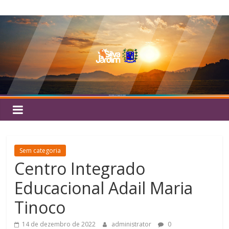
Pular
Silva
para
o
Jardim
conteúdo
Sem categoria
Centro Integrado
Educacional Adail Maria
Tinoco
14 de dezembro de 2022
administrator
0