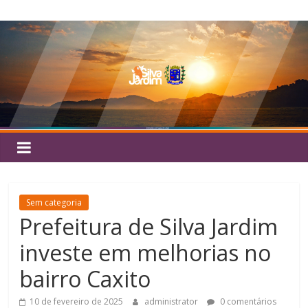
Pular
Silva
para
o
Jardim
conteúdo
Sem categoria
Prefeitura de Silva Jardim
investe em melhorias no
bairro Caxito
10 de fevereiro de 2025
administrator
0 comentários