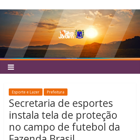
Pular
Silva
para
o
Jardim
conteúdo
Esporte e Lazer
Prefeitura
Secretaria de esportes
instala tela de proteção
no campo de futebol da
Fazenda Brasil