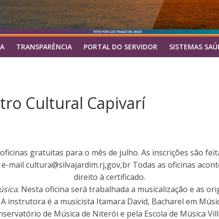
A
TRANSPARÊNCIA
PORTAL DO SERVIDOR
SISTEMAS SAÚ
ro Cultural Capivarí
ficinas gratuitas para o mês de julho. As inscrições são fei
 e-mail cultura@silvajardim.rj,gov,br Todas as oficinas acont
direito à certificado.
úsica
. Nesta oficina será trabalhada a musicalização e as or
. A instrutora é a musicista Itamara David, Bacharel em Mús
servatório de Música de Niterói e pela Escola de Música Vil