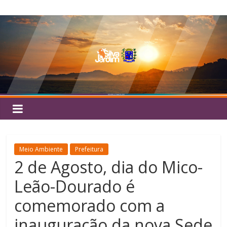
Pular
Silva
para
o
Jardim
conteúdo
Meio Ambiente
Prefeitura
2 de Agosto, dia do Mico-
Leão-Dourado é
comemorado com a
inauguração da nova Sede