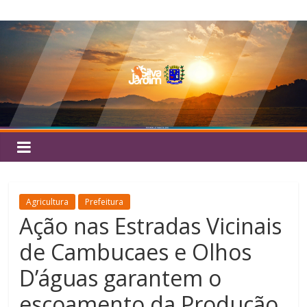
Pular
Silva
para
o
Jardim
conteúdo
Agricultura
Prefeitura
Ação nas Estradas Vicinais
de Cambucaes e Olhos
D’águas garantem o
escoamento da Produção