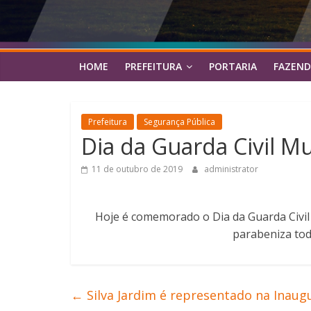
HOME
PREFEITURA
PORTARIA
FAZEND
Prefeitura
Segurança Pública
Dia da Guarda Civil Mu
11 de outubro de 2019
administrator
Hoje é comemorado o Dia da Guarda Civil M
parabeniza tod
←
Silva Jardim é representado na Inau