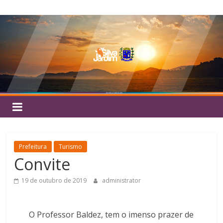
Pular
Silva
para
o
Jardim
conteúdo
Prefeitura
Turismo
Convite
19 de outubro de 2019
administrator
O Professor Baldez, tem o imenso prazer de