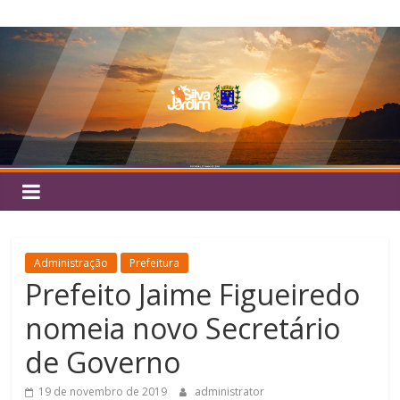
Pular
Silva
para
o
Jardim
conteúdo
Administração
Prefeitura
Prefeito Jaime Figueiredo
nomeia novo Secretário
de Governo
19 de novembro de 2019
administrator