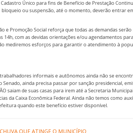
 Cadastro Único para fins de Benefício de Prestação Contin
de bloqueio ou suspensão, até o momento, deverão entrar e
ção e Promoção Social reforça que todas as demandas serão 
 às 14h, com as devidas orientações e/ou agendamentos par
o mediremos esforços para garantir o atendimento à popula
 trabalhadores informais e autônomos ainda não se encontra
 Senado, ainda precisa passar por sanção presidencial, em
NÃO saiam de suas casas para irem até a Secretaria Municip
cias da Caixa Econômica Federal. Ainda não temos como auxil
efeitura quando este benefício estiver disponível.
 CHUVA QUE ATINGE O MUNICÍPIO