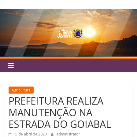
Pular
Silva
para
o
Jardim
conteúdo
Agricultura
PREFEITURA REALIZA
MANUTENÇÃO NA
ESTRADA DO GOIABAL
15 de abril de 2020
administrator