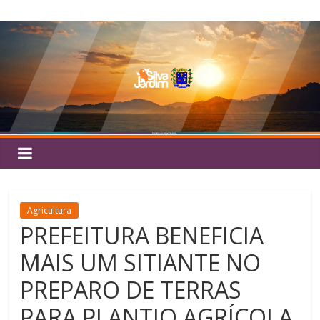
Pular
Silva
para
o
Jardim
conteúdo
Agricultura
PREFEITURA BENEFICIA
MAIS UM SITIANTE NO
PREPARO DE TERRAS
PARA PLANTIO AGRÍCOLA