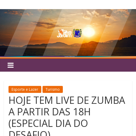
Pular
Silva
para
o
Jardim
conteúdo
Esporte e Lazer
Turismo
HOJE TEM LIVE DE ZUMBA
A PARTIR DAS 18H
(ESPECIAL DIA DO
DESAFIO)