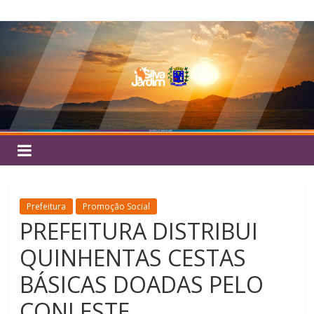
Pular
Silva
para
o
Jardim
conteúdo
Prefeitura
Promoção Social
PREFEITURA DISTRIBUI
QUINHENTAS CESTAS
BÁSICAS DOADAS PELO
CONLESTE