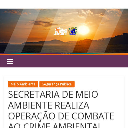
Pular
Silva
para
o
Jardim
conteúdo
Meio Ambiente
Segurança Pública
SECRETARIA DE MEIO
AMBIENTE REALIZA
OPERAÇÃO DE COMBATE
AO CRIME AMBIENTAL