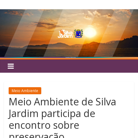
Pular
Silva
para
o
Jardim
conteúdo
Meio Ambiente
Meio Ambiente de Silva
Jardim participa de
encontro sobre
preservação