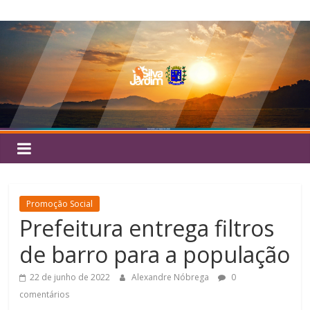
Pular
Silva
para
o
Jardim
conteúdo
Promoção Social
Prefeitura entrega filtros
de barro para a população
22 de junho de 2022
Alexandre Nóbrega
0
comentários