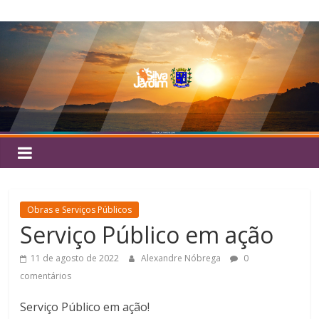
Pular
Silva
para
o
Jardim
conteúdo
Obras e Serviços Públicos
Serviço Público em ação
11 de agosto de 2022
Alexandre Nóbrega
0
comentários
Serviço Público em ação!