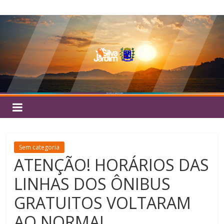
Pular
Silva
para
o
Jardim
conteúdo
Sem categoria
ATENÇÃO! HORÁRIOS DAS
LINHAS DOS ÔNIBUS
GRATUITOS VOLTARAM
AO NORMAL