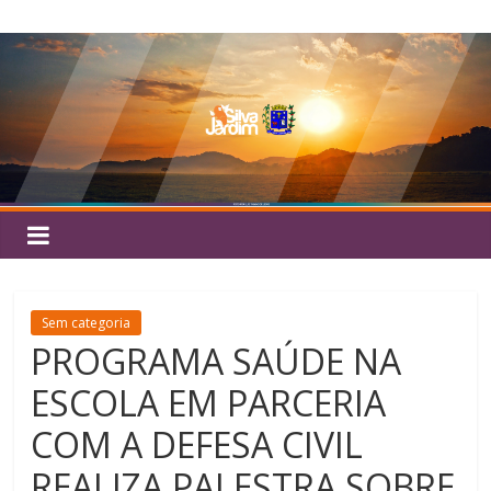
Pular
Silva
para
o
Jardim
conteúdo
Sem categoria
PROGRAMA SAÚDE NA
ESCOLA EM PARCERIA
COM A DEFESA CIVIL
REALIZA PALESTRA SOBRE