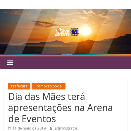
Pular
Silva
para
o
Jardim
conteúdo
Prefeitura
Promoção Social
Dia das Mães terá
apresentações na Arena
de Eventos
11 de maio de 2019
administrator