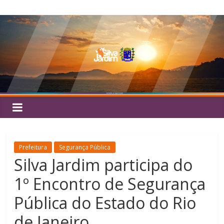
Pular
Silva
para
o
Jardim
conteúdo
Prefeitura
Segurança Pública
Silva Jardim participa do
1º Encontro de Segurança
Pública do Estado do Rio
de Janeiro