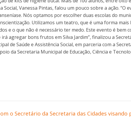
ão de kits de higiene bucal. Mais de 100 alunos, entre oito 
cia Social, Vanessa Pintas, falou um pouco sobre a ação. “O
hanseníase. Nós optamos por escolher duas escolas do mun
onscientização. Utilizamos um teatro, que é uma forma mais 
dos e o que não é necessário ter medo. Este evento é bem c
 irá agregar bons frutos em Silva Jardim”, finalizou a Secretá
cipal de Saúde e Assistência Social, em parceria com a Secre
poio da Secretaria Municipal de Educação, Ciência e Tecnolo
com o Secretário da Secretaria das Cidades visando p