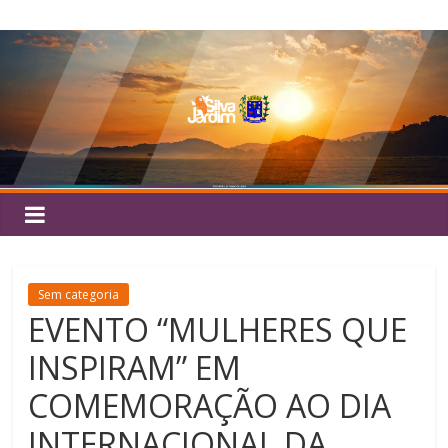
Pular
Silva
para
o
Jardim
conteúdo
Sem categoria
EVENTO “MULHERES QUE
INSPIRAM” EM
COMEMORAÇÃO AO DIA
INTERNACIONAL DA